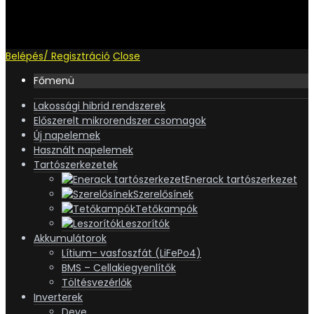
Belépés/ Regisztráció
Close
Főmenü
Lakossági hibrid rendszerek
Előszerelt mikrorendszer csomagok
Új napelemek
Használt napelemek
Tartószerkezetek
Enerack tartószerkezet
Szerelősínek
Tetőkampók
Leszorítók
Akkumulátorok
Lítium- vasfoszfát (LiFePo4)
BMS – Cellakiegyenlítők
Töltésvezérlők
Inverterek
Deye