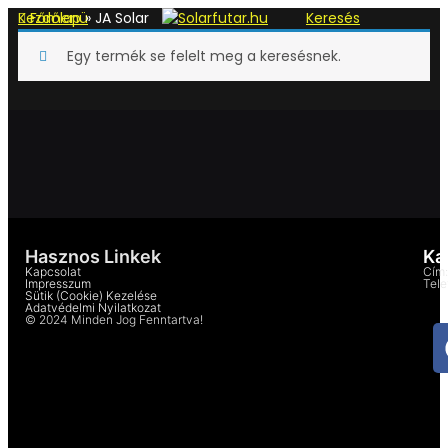
Kezdőlap
Főmenü
»
JA Solar
Keresés
0
Egy termék se felelt meg a keresésnek.
Kosár
Hasznos Linkek
Ka
Kapcsolat
Cím:
Impresszum
Tel
Sütik (cookie) Kezelése
Adatvédelmi Nyilatkozat
© 2024 Minden Jog Fenntartva!