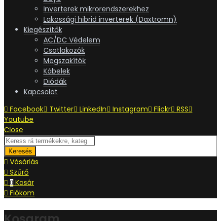
Inverterek mikrorendszerekhez
Lakossági hibrid inverterek (Daxtromn)
Kiegészítők
AC/DC Védelem
Csatlakozók
Megszakítók
Kábelek
Diódák
Kapcsolat
Facebook
Twitter
LinkedIn
Instagram
Flickr
RSS
Youtube
Close
Keresés
Vásárlás
Szűrő
Kosár
0
Fiókom
Kosaram