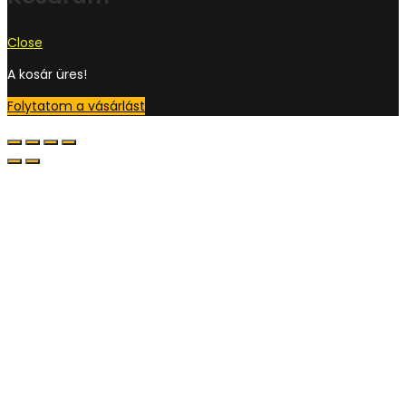
Close
A kosár üres!
Folytatom a vásárlást