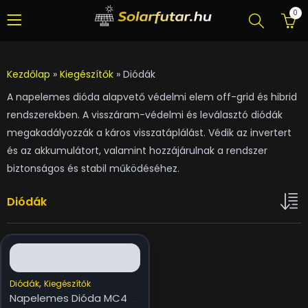
0
Kezdőlap
»
Kiegészítők
»
Diódák
A napelemes dióda alapvető védelmi elem off-grid és hibrid
rendszerekben. A visszáram-védelmi és leválasztó diódák
megakadályozzák a káros visszatáplálást. Védik az invertert
és az akkumulátort, valamint hozzájárulnak a rendszer
biztonságos és stabil működéséhez.
Diódák
,
Diódák
Kiegészítők
Napelemes Dióda MC4 csatlakozással