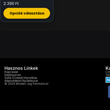
2.390
Ft
Opciók választása
Hasznos Linkek
K
Kapcsolat
Cím
Impresszum
Te
Sütik (cookie) Kezelése
Adatvédelmi Nyilatkozat
© 2024 Minden Jog Fenntartva!