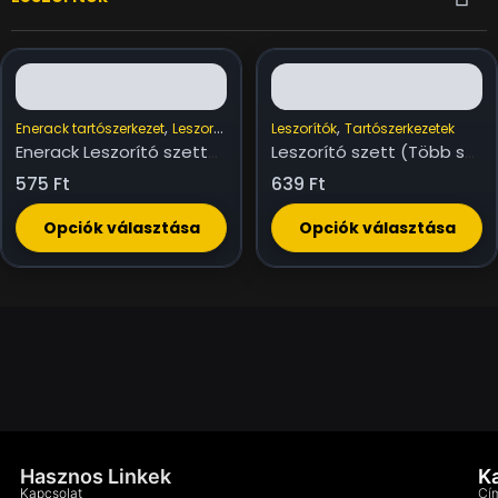
,
,
,
Enerack tartószerkezet
Leszorítók
Tartószerkezetek
Leszorítók
Tartószerkezetek
Enerack Leszorító szettek (Univerzális 30-40mm keretvastagságokhoz)
Leszorító szett (Több színben, különböző keretvastagságokhoz)
575
Ft
639
Ft
Opciók választása
Opciók választása
Hasznos Linkek
K
Kapcsolat
Cím