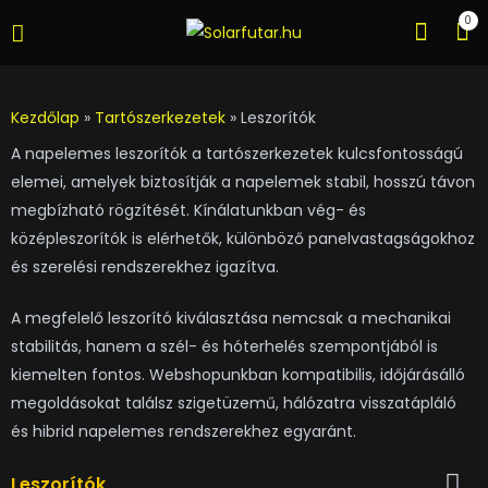
0
Kezdőlap
»
Tartószerkezetek
»
Leszorítók
A napelemes leszorítók a tartószerkezetek kulcsfontosságú
elemei, amelyek biztosítják a napelemek stabil, hosszú távon
megbízható rögzítését. Kínálatunkban vég- és
középleszorítók is elérhetők, különböző panelvastagságokhoz
és szerelési rendszerekhez igazítva.
A megfelelő leszorító kiválasztása nemcsak a mechanikai
stabilitás, hanem a szél- és hóterhelés szempontjából is
kiemelten fontos. Webshopunkban kompatibilis, időjárásálló
megoldásokat találsz szigetüzemű, hálózatra visszatápláló
és hibrid napelemes rendszerekhez egyaránt.
Leszorítók