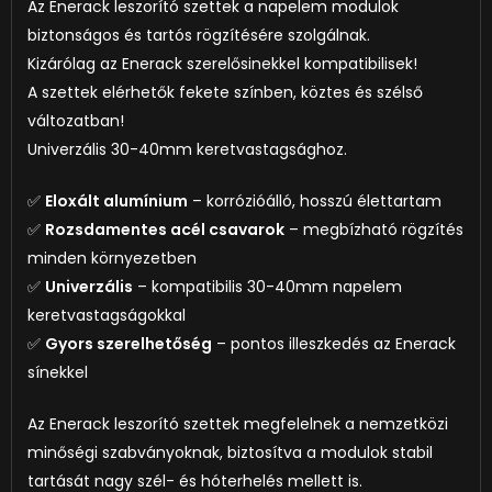
Az Enerack leszorító szettek a napelem modulok
biztonságos és tartós rögzítésére szolgálnak.
Kizárólag az Enerack szerelősinekkel kompatibilisek!
A szettek elérhetők fekete színben, köztes és szélső
változatban!
Univerzális 30-40mm keretvastagsághoz.
✅
Eloxált alumínium
– korrózióálló, hosszú élettartam
✅
Rozsdamentes acél csavarok
– megbízható rögzítés
minden környezetben
✅
Univerzális
– kompatibilis 30-40mm napelem
keretvastagságokkal
✅
Gyors szerelhetőség
– pontos illeszkedés az Enerack
sínekkel
Az Enerack leszorító szettek megfelelnek a nemzetközi
minőségi szabványoknak, biztosítva a modulok stabil
tartását nagy szél- és hóterhelés mellett is.