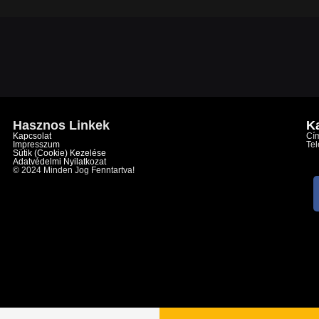
Hasznos Linkek
K
Kapcsolat
Cím
Impresszum
Te
Sütik (cookie) Kezelése
Adatvédelmi Nyilatkozat
© 2024 Minden Jog Fenntartva!