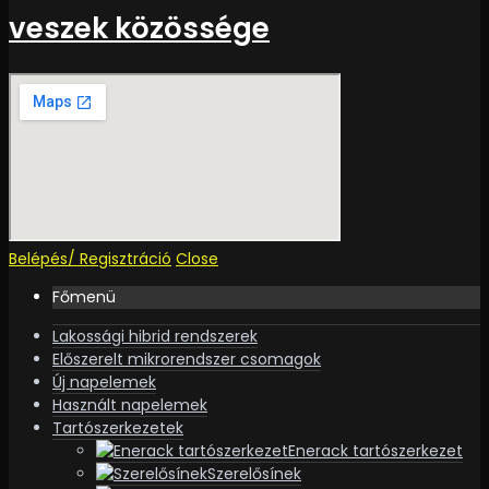
veszek közössége
Belépés/ Regisztráció
Close
Főmenü
Lakossági hibrid rendszerek
Előszerelt mikrorendszer csomagok
Új napelemek
Használt napelemek
Tartószerkezetek
Enerack tartószerkezet
Szerelősínek