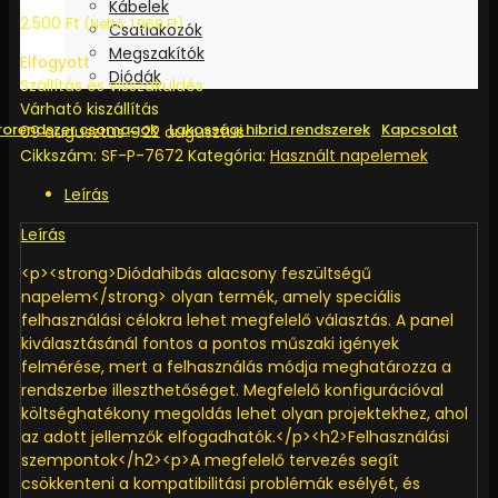
Kábelek
2.500
Ft
(Nettó:
1.969
Ft
)
Csatlakozók
Megszakítók
Elfogyott
Diódák
Szállítás és visszaküldés
Várható kiszállítás
rorendszer csomagok
Lakossági hibrid rendszerek
Kapcsolat
09 augusztus - 22 augusztus
Cikkszám:
SF-P-7672
Kategória:
Használt napelemek
Leírás
Leírás
<p><strong>Diódahibás alacsony feszültségű
napelem</strong> olyan termék, amely speciális
felhasználási célokra lehet megfelelő választás. A panel
kiválasztásánál fontos a pontos műszaki igények
felmérése, mert a felhasználás módja meghatározza a
rendszerbe illeszthetőséget. Megfelelő konfigurációval
költséghatékony megoldás lehet olyan projektekhez, ahol
az adott jellemzők elfogadhatók.</p><h2>Felhasználási
szempontok</h2><p>A megfelelő tervezés segít
csökkenteni a kompatibilitási problémák esélyét, és