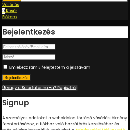
Vásárlás
0
Kosár
Fiókom
Bejelentkezés
Emlékezz rám
Elfelejtettem a jelszavam
Bejelentkezés
Új vagy a Solarfutar.hu -n? Regisztrálj
Signup
A személyes adatokat a weboldalon történő vásárlási élmény
fenntartásához, a fiókhoz való hozzáférés kezeléséhez és
más célokra használjuk, melyeket a
Adatkezelési tájékoztató