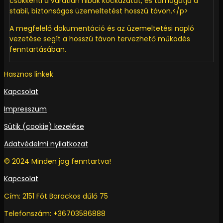
csökkenti a váratlan hibák kockázatát, és támogatja a
stabil, biztonságos üzemeltetést hosszú távon.</p>
A megfelelő dokumentáció és az üzemeltetési napló
vezetése segít a hosszú távon tervezhető működés
fenntartásában.
Hasznos linkek
Kapcsolat
Impresszum
Sütik (cookie) kezelése
Adatvédelmi nyilatkozat
© 2024 Minden jog fenntartva!
Kapcsolat
Cím: 2151 Fót Barackos dűlő 75
Telefonszám: +36703586888