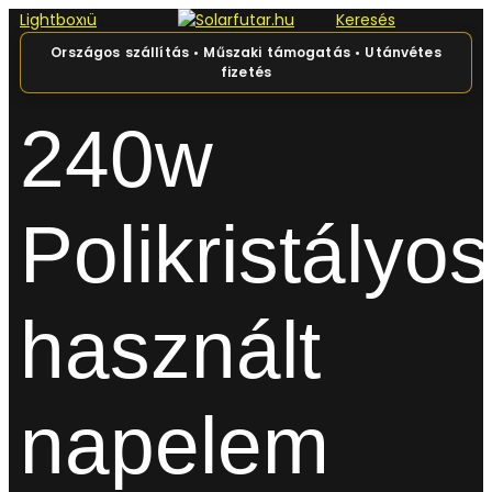
Lightbox
Főmenü
Keresés
0
Kosár
240w
Polikristályos
használt
napelem