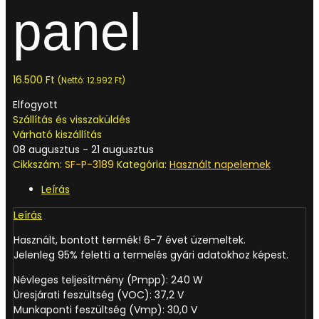
panel
16.500
Ft
(Nettó:
12.992
Ft
)
Elfogyott
Szállítás és visszaküldés
Várható kiszállítás
08 augusztus - 21 augusztus
Cikkszám:
SF-P-3189
Kategória:
Használt napelemek
Leírás
Leírás
Használt, bontott termék! 6-7 évet üzemeltek.
Jelenleg 95% feletti a termelés gyári adatokhoz képest.
Névleges teljesítmény (Pmpp): 240 W
Üresjárati feszültség (VOC): 37,2 V
Munkaponti feszültség (Vmp): 30,0 V