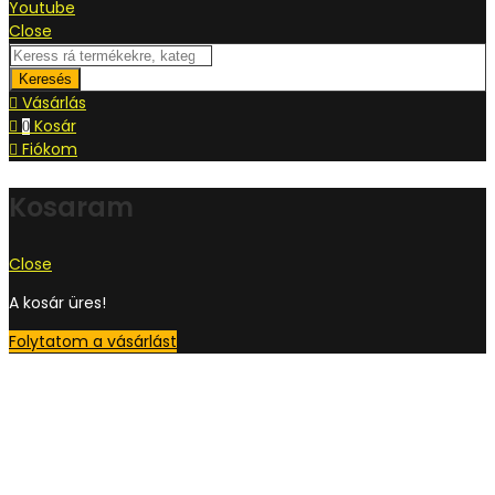
Youtube
Close
Keresés
Vásárlás
Kosár
0
Fiókom
Kosaram
Close
A kosár üres!
Folytatom a vásárlást