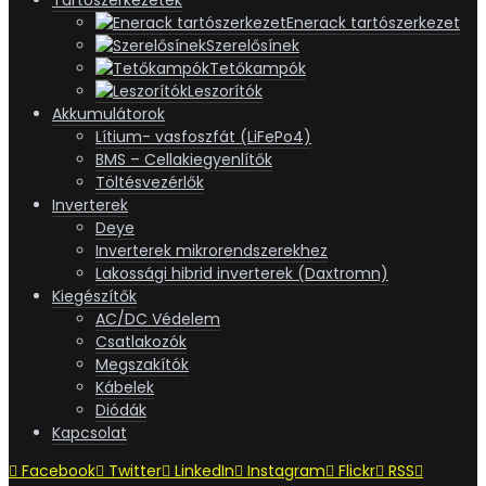
Enerack tartószerkezet
Szerelősínek
Tetőkampók
Leszorítók
Akkumulátorok
Lítium- vasfoszfát (LiFePo4)
BMS – Cellakiegyenlítők
Töltésvezérlők
Inverterek
Deye
Inverterek mikrorendszerekhez
Lakossági hibrid inverterek (Daxtromn)
Kiegészítők
AC/DC Védelem
Csatlakozók
Megszakítók
Kábelek
Diódák
Kapcsolat
Facebook
Twitter
LinkedIn
Instagram
Flickr
RSS