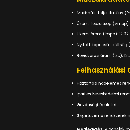
Maximális teljesítmény (
Üzemi feszültség (Vmpp): 
Üzemi áram (Impp): 12,92
Nyitott kapocsfeszültség 
Rövidzárási áram (Isc): 13,
Felhasználási 
Háztartási napelemes ren
Ipari és kereskedelmi rend
Gazdasági épületek
Szigetüzemű rendszerek m
Megjegyzés:
A panelek mű