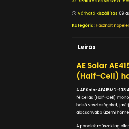
Szállítás és visszaküldé
Várható kiszállítás
09 a
Kategória:
Használt napel
Leírás
AE Solar AE41
(Half-Cell) 
A
AE Solar AE415MD-108 
félcellás (Half-Cell) mono
belső veszteségeket, javít
alacsonyabb üzemi hőmérs
A panelek műszakilag ell