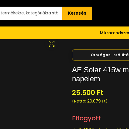
Keresés
Mikrorendsz
AE Solar 415w mo
napelem
25.500
Ft
(Nettó:
20.079
Ft
)
Elfogyott