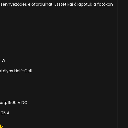
szennyeződés előfordulhat. Esztétikai állapotuk a fotókon
5 W
tályos Half-Cell
m
ség: 1500 V DC
 25 A
k