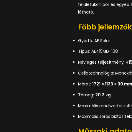
felületükön por és egyéb 
látható.
Főbb jellemzők
Gyártó: AE Solar
Típus: AE415MD-108
Névleges teljesítmény: 41
Cellatechnológia: Monokris
Méret:
1721 × 1133 × 30 m
Tömeg:
20,3 kg
Maximális rendszerfeszült
Maximális soros biztosíték:
Műszaki adato