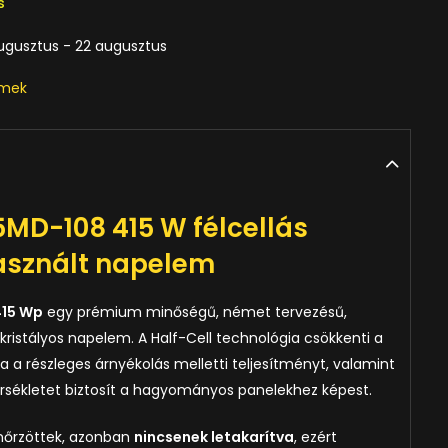
s
ugusztus - 22 augusztus
emek
5MD-108 415 W félcellás
használt napelem
415 Wp
egy prémium minőségű, német tervezésű,
kristályos napelem. A Half-Cell technológia csökkenti a
ja a részleges árnyékolás melletti teljesítményt, valamint
ékletet biztosít a hagyományos panelekhez képest.
enőrzöttek, azonban
nincsenek letakarítva
, ezért