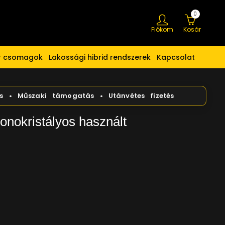
0
Fiókom
Kosár
er csomagok
Lakossági hibrid rendszerek
Kapcsolat
nokristályos használt