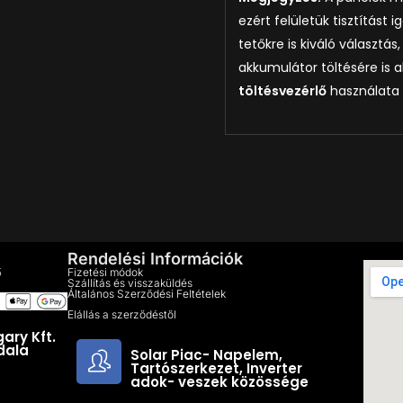
ezért felületük tisztítást
tetőkre is kiváló választás
akkumulátor töltésére is
töltésvezérlő
használata 
Rendelési Információk
5
Fizetési módok
Szállítás és visszaküldés
Általános Szerződési Feltételek
Elállás a szerződéstől
ary Kft.
dala
Solar Piac- Napelem,
Tartószerkezet, Inverter
adok- veszek közössége