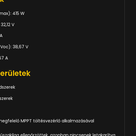
Pmax): 415 W
32,12 V
 A
(Voc): 38,67 V
67 A
területek
dszerek
szerek
egfelelő MPPT töltésvezérlő alkalmazásával
szakilag ellenőrzöttek, azonban nincsenek letakarítva,