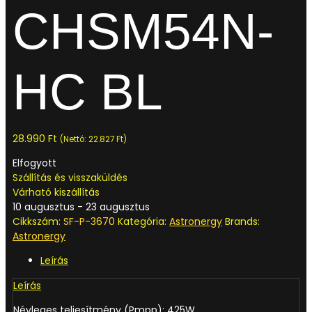
CHSM54N-
HC BL
28.990
Ft
(Nettó:
22.827
Ft
)
Elfogyott
Szállítás és visszaküldés
Várható kiszállítás
10 augusztus - 23 augusztus
Cikkszám:
SF-P-3670
Kategória:
Astronergy
Brands:
Astronergy
Leírás
Leírás
Névleges teljesítmény (Pmpp): 425W