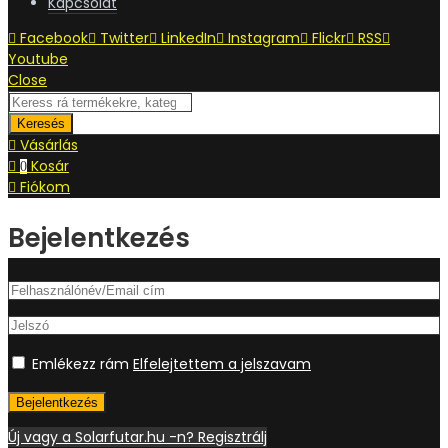
Kapcsolat
Facebook
Twitter
LinkedIn
Instagram
Flickr
RSS
Youtube
Close
Keresés
Vásárlás
Kosár
0
Fiókom
Bejelentkezés
Emlékezz rám
Elfelejtettem a jelszavam
Bejelentkezés
Új vagy a Solarfutar.hu -n? Regisztrálj