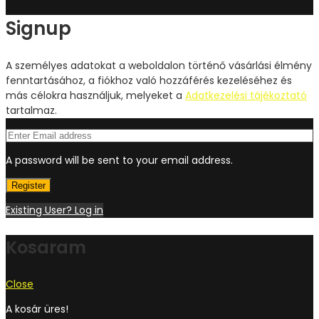
Signup
A személyes adatokat a weboldalon történő vásárlási élmény
fenntartásához, a fiókhoz való hozzáférés kezeléséhez és
más célokra használjuk, melyeket a
Adatkezelési tájékoztató
tartalmaz.
A password will be sent to your email address.
Register
Existing User? Log in
Kosaram
Close
A kosár üres!