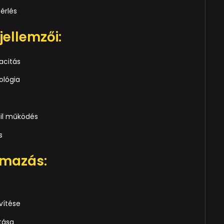
érlés
ellemzői:
acitás
ológia
bil működés
s
lmazás:
vítése
ítása