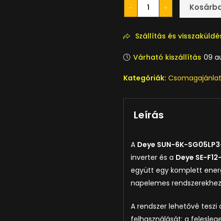
Kosárb
Szállítás és visszaküldé
Várható kiszállítás
09 a
Kategóriák:
Csomagajánla
Leírás
A
Deye SUN-6K-SG05LP3
inverter és a
Deye SE-F12-
együtt egy komplett energ
napelemes rendszerekhez
A rendszer lehetővé tesz
felhasználását: a felesle