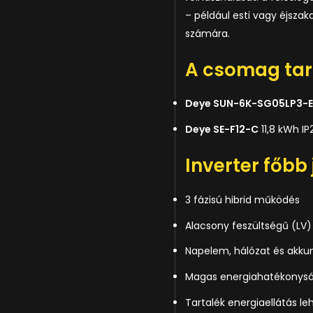
– például esti vagy éjszak
számára.
A csomag tar
Deye SUN-6K-SG05LP3-
Deye SE-F12-C
11,8 kWh IP
Inverter főbb 
3 fázisú hibrid működés
Alacsony feszültségű (LV
Napelem, hálózat és akkum
Magas energiahatékonys
Tartalék energiaellátás l