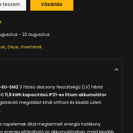
a teszem
Vásárlás
s
ugusztus - 22 augusztus
tok
,
Deye
,
Inverterek
-EU-SM2
3 fázisú alacsony feszültségű (LV) hibrid
C 11,8 kWh kapacitású IP21-es lítium akkumulátor
iatároló megoldást kínál otthoni és kisebb üzleti
.
i a napelemek által megtermelt energia hatékony
ges energia eltárolható az akkumulátorban, majd később