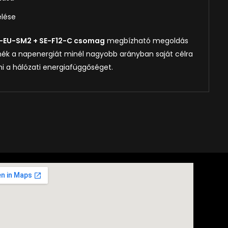
elése
-EU-SM2 + SE-F12-C csomag
megbízható megoldás
nék a napenergiát minél nagyobb arányban saját célra
ni a hálózati energiafüggőséget.