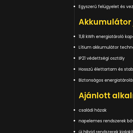
Egyszerű felügyelet és vez
Akkumulátor j
11,8 kWh energiatároló kap
Lítium akkumulátor techn
IP21 védettségi osztály
Hosszú élettartam és sta
Biztonságos energiatárolá
Ajánlott alka
családi házak
napelemes rendszerek bő
új hibrid rendszerek kialak