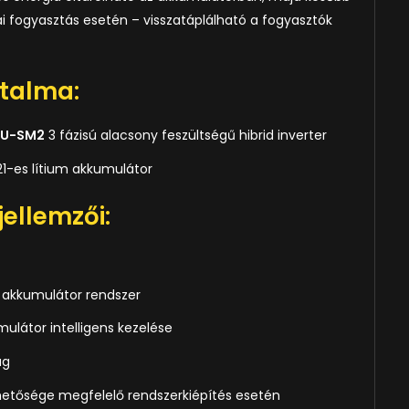
ai fogyasztás esetén – visszatáplálható a fogyasztók
talma:
EU-SM2
3 fázisú alacsony feszültségű hibrid inverter
21-es lítium akkumulátor
jellemzői:
) akkumulátor rendszer
ulátor intelligens kezelése
ág
ehetősége megfelelő rendszerkiépítés esetén