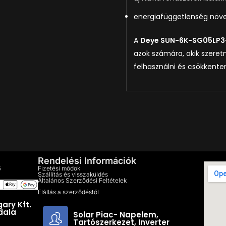
energiafüggetlenség növ
A
Deye SUN-6K-SG05LP3
azok számára, akik szeret
felhasználni és csökkente
Rendelési Információk
5
Fizetési módok
Szállítás és visszaküldés
Általános Szerződési Feltételek
Elállás a szerződéstől
ary Kft.
dala
Solar Piac- Napelem,
Tartószerkezet, Inverter