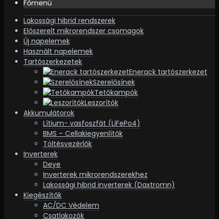
Főmenü
Lakossági hibrid rendszerek
Előszerelt mikrorendszer csomagok
Új napelemek
Használt napelemek
Tartószerkezetek
Enerack tartószerkezet
Szerelősínek
Tetőkampók
Leszorítók
Akkumulátorok
Lítium- vasfoszfát (LiFePo4)
BMS – Cellakiegyenlítők
Töltésvezérlők
Inverterek
Deye
Inverterek mikrorendszerekhez
Lakossági hibrid inverterek (Daxtromn)
Kiegészítők
AC/DC Védelem
Csatlakozók