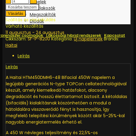
Haitai
Kábelek
450W
Kosárba teszem
Csatlakozók
-
Vásárlás
Megszakítók
HTM450DMH6-
Szállítás és visszaküldés
Diódák
48
Várható kiszállítás
-
11 augusztus - 24 augusztus
rorendszer csomagok
Lakossági hibrid rendszerek
Kapcsolat
Bifacial
Cikkszám:
SF-P-8200
Kategória:
Új napelemek
Brands:
napelem
Haitai
N-
Leírás
type
ezüst
Leírás
keret
quantity
A Haitai HTM450DMH6-48 Bifacial 450W napelem a
legújabb generációs N-type TOPCon cellatechnológiával
készült, amely kiemelkedő hatásfokot, alacsony
degradációt és hosszú élettartamot biztosít. A kétoldalas
(bifaciális) kialakításnak köszönhetően a modul a
hátoldalára visszaverődő fényt is hasznosítja, így
megfelelő telepítési körülmények között akár 5–25%-kal
nagyobb energiatermelés érhető el.
A 450 W névleges teljesítmény és 22,5%-os