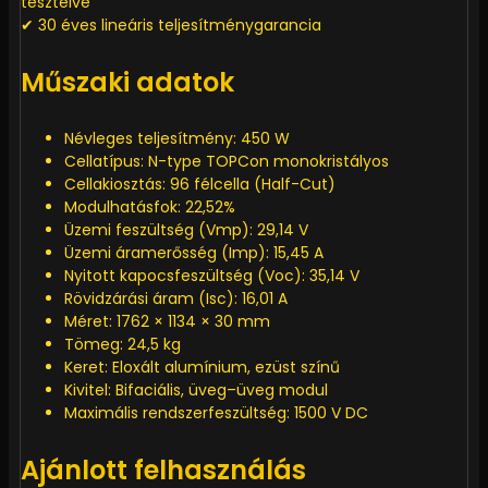
tesztelve
✔ 30 éves lineáris teljesítménygarancia
Műszaki adatok
Névleges teljesítmény: 450 W
Cellatípus: N-type TOPCon monokristályos
Cellakiosztás: 96 félcella (Half-Cut)
Modulhatásfok: 22,52%
Üzemi feszültség (Vmp): 29,14 V
Üzemi áramerősség (Imp): 15,45 A
Nyitott kapocsfeszültség (Voc): 35,14 V
Rövidzárási áram (Isc): 16,01 A
Méret: 1762 × 1134 × 30 mm
Tömeg: 24,5 kg
Keret: Eloxált alumínium, ezüst színű
Kivitel: Bifaciális, üveg–üveg modul
Maximális rendszerfeszültség: 1500 V DC
Ajánlott felhasználás