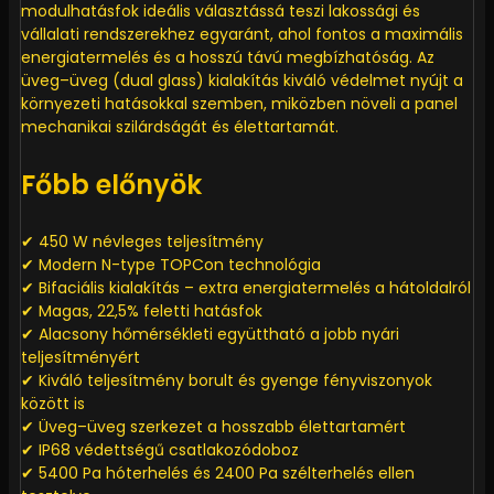
modulhatásfok ideális választássá teszi lakossági és
vállalati rendszerekhez egyaránt, ahol fontos a maximális
energiatermelés és a hosszú távú megbízhatóság. Az
üveg–üveg (dual glass) kialakítás kiváló védelmet nyújt a
környezeti hatásokkal szemben, miközben növeli a panel
mechanikai szilárdságát és élettartamát.
Főbb előnyök
✔ 450 W névleges teljesítmény
✔ Modern N-type TOPCon technológia
✔ Bifaciális kialakítás – extra energiatermelés a hátoldalról
✔ Magas, 22,5% feletti hatásfok
✔ Alacsony hőmérsékleti együttható a jobb nyári
teljesítményért
✔ Kiváló teljesítmény borult és gyenge fényviszonyok
között is
✔ Üveg–üveg szerkezet a hosszabb élettartamért
✔ IP68 védettségű csatlakozódoboz
✔ 5400 Pa hóterhelés és 2400 Pa szélterhelés ellen