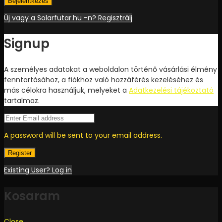
Bejelentkezés
Új vagy a Solarfutar.hu -n? Regisztrálj
Signup
A személyes adatokat a weboldalon történő vásárlási élmény
fenntartásához, a fiókhoz való hozzáférés kezeléséhez és
más célokra használjuk, melyeket a
Adatkezelési tájékoztató
tartalmaz.
A password will be sent to your email address.
Register
Existing User? Log in
Kosaram
Close