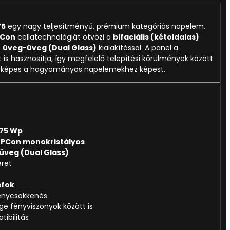
75
egy nagy teljesítményű, prémium kategóriás napelem,
PCon
cellatechnológiát ötvözi a
bifaciális (kétoldalas)
s
üveg-üveg (Dual Glass)
kialakítással. A panel a
 is hasznosítja, így megfelelő telepítési körülmények között
 képes a hagyományos napelemekhez képest.
75 Wp
PCon monokristályos
-üveg (Dual Glass)
eret
sfok
ménycsökkenés
ge fényviszonyok között is
ibilitás