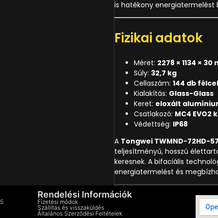
is hatékony energiatermelést b
Fizikai adatok
Méret:
2278 × 1134 × 30
Súly:
32,7 kg
Cellaszám:
144 db félce
Kialakítás:
Glass-Glass
Keret:
eloxált alumíniu
Csatlakozó:
MC4 EVO2 k
Védettség:
IP68
A
Tongwei TWMND-72HD-5
teljesítményű, hosszú élettar
keresnek. A bifaciális techno
energiatermelést és megbízha
Rendelési Információk
75
Fizetési módok
Szállítás és visszaküldés
Általános Szerződési Feltételek