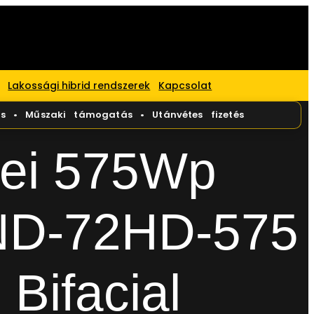
Lakossági hibrid rendszerek
Kapcsolat
ei 575Wp
D-72HD-575
 Bifacial