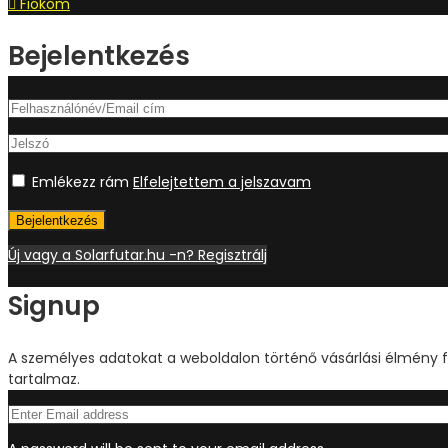
Fiókom
Bejelentkezés
Emlékezz rám
Elfelejtettem a jelszavam
Bejelentkezés
Új vagy a Solarfutar.hu -n? Regisztrálj
Signup
A személyes adatokat a weboldalon történő vásárlási élmény f
tartalmaz.