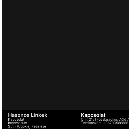
Hasznos Linkek
Kapcsolat
Kapcsolat
Cím: 2151 Fót Barackos Dűlő 
Impresszum
Telefonszám: +36703586888
Sütik (cookie) Kezelése