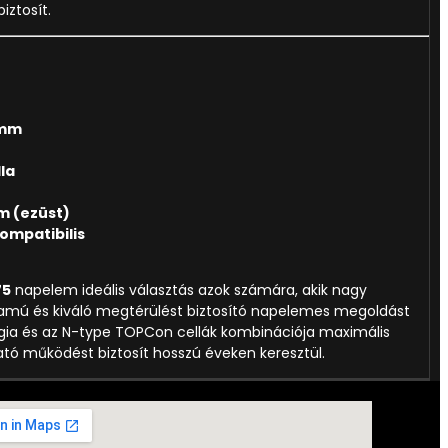
iztosít.
 mm
lla
m (ezüst)
ompatibilis
75
napelem ideális választás azok számára, akik nagy
tamú és kiváló megtérülést biztosító napelemes megoldást
lógia és az N-type TOPCon cellák kombinációja maximális
tó működést biztosít hosszú éveken keresztül.