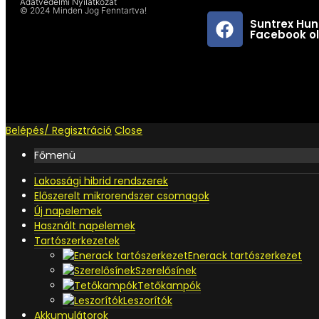
Adatvédelmi Nyilatkozat
© 2024 Minden Jog Fenntartva!
Suntrex Hun
Facebook o
Belépés/ Regisztráció
Close
Főmenü
Lakossági hibrid rendszerek
Előszerelt mikrorendszer csomagok
Új napelemek
Használt napelemek
Tartószerkezetek
Enerack tartószerkezet
Szerelősínek
Tetőkampók
Leszorítók
Akkumulátorok