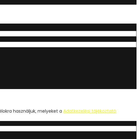
élokra használjuk, melyeket a
Adatkezelési tájékoztató