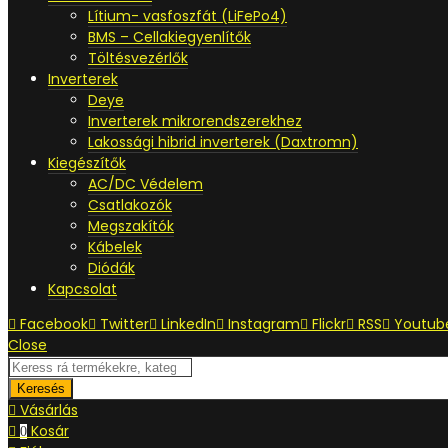
Lítium- vasfoszfát (LiFePo4)
BMS – Cellakiegyenlítők
Töltésvezérlők
Inverterek
Deye
Inverterek mikrorendszerekhez
Lakossági hibrid inverterek (Daxtromn)
Kiegészítők
AC/DC Védelem
Csatlakozók
Megszakítók
Kábelek
Diódák
Kapcsolat
Facebook
Twitter
LinkedIn
Instagram
Flickr
RSS
Youtub
Close
Keresés
Vásárlás
Kosár
0