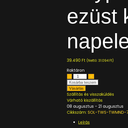
ezüst 
napel
39.490
Ft
(Nettó:
31.094
Ft
)
Raktáron
Kosárba teszem
Vásárlás
Szállítás és visszaküldés
Várható kiszállítás
08 augusztus - 21 augusztus
Cikkszám:
SOL-TWS-TWMND-
Leírás