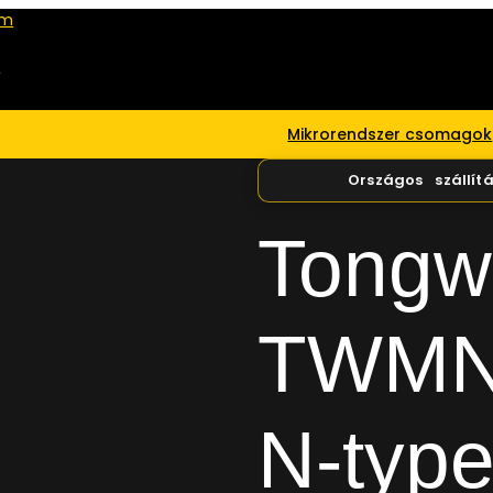
om
r
Mikrorendszer csomagok
Tongw
TWMN
N-type