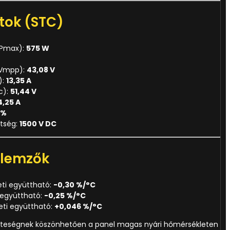
tok (STC)
(Pmax):
575 W
(Vmpp):
43,08 V
):
13,35 A
c):
51,44 V
4,25 A
1%
ltség:
1500 V DC
llemzők
ti együttható:
-0,30 %/°C
 együttható:
-0,25 %/°C
ti együttható:
+0,046 %/°C
zteségnek köszönhetően a panel magas nyári hőmérsékleten