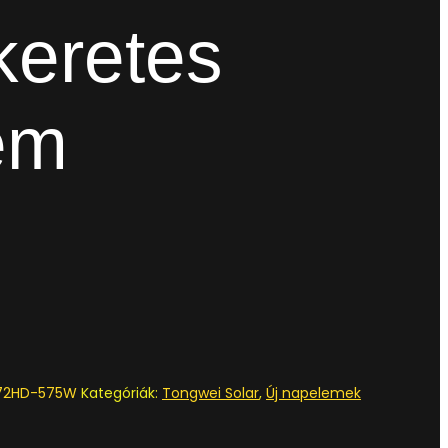
keretes
em
72HD-575W
Kategóriák:
Tongwei Solar
,
Új napelemek