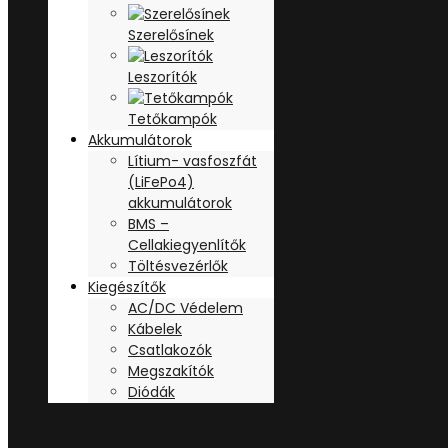
Szerelősínek
Leszorítók
Tetőkampók
Akkumulátorok
Lítium- vasfoszfát
(LiFePo4)
akkumulátorok
BMS –
Cellakiegyenlítők
Töltésvezérlők
Kiegészítők
AC/DC Védelem
Kábelek
Csatlakozók
Megszakítók
Diódák