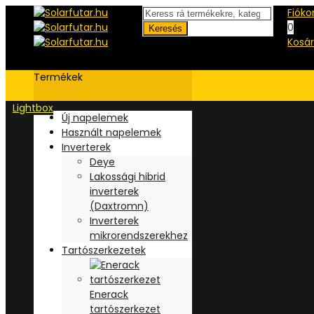
Fiók
0
Keresés
Kosá
Termékek
Lightbox
Új napelemek
Használt napelemek
Inverterek
Deye
Lakossági hibrid
inverterek
(Daxtromn)
Inverterek
mikrorendszerekhez
Tartószerkezetek
Enerack
tartószerkezet