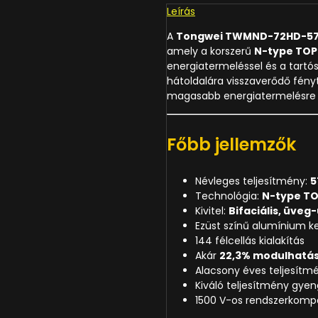
Leírás
A
Tongwei TWMND-72HD-5
amely a korszerű
N-type TO
energiatermeléssel és a tartó
hátoldalára visszaverődő fényt
magasabb energiatermelésre
Főbb jellemzők
Névleges teljesítmény:
5
Technológia:
N-type TO
Kivitel:
Bifaciális, üveg
Ezüst színű alumínium k
144 félcellás kialakítás
Akár
22,3% modulhatá
Alacsony éves teljesít
Kiváló teljesítmény gyen
1500 V-os rendszerkompat