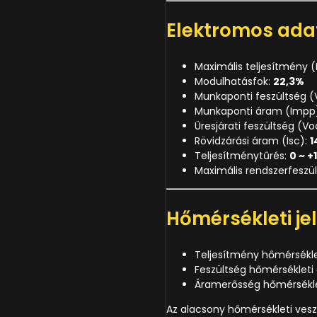
Elektromos ada
Maximális teljesítmény 
Modulhatásfok:
22,3%
Munkaponti feszültség 
Munkaponti áram (Impp
Üresjárati feszültség (Vo
Rövidzárási áram (Isc):
1
Teljesítménytűrés:
0 ~ +
Maximális rendszerfeszü
Hőmérsékleti je
Teljesítmény hőmérsékle
Feszültség hőmérsékleti
Áramerősség hőmérsékle
Az alacsony hőmérsékleti ves