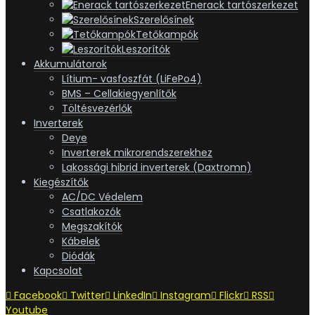
Enerack tartószerkezet
Szerelősínek
Tetőkampók
Leszorítók
Akkumulátorok
Lítium- vasfoszfát (LiFePo4)
BMS – Cellakiegyenlítők
Töltésvezérlők
Inverterek
Deye
Inverterek mikrorendszerekhez
Lakossági hibrid inverterek (Daxtromn)
Kiegészítők
AC/DC Védelem
Csatlakozók
Megszakítók
Kábelek
Diódák
Kapcsolat
Facebook
Twitter
LinkedIn
Instagram
Flickr
RSS
Youtube