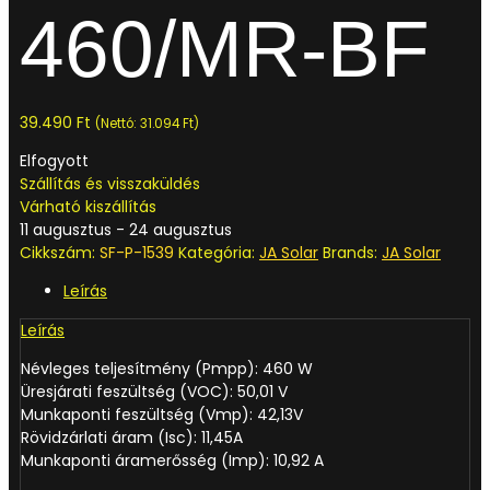
460/MR-BF
39.490
Ft
(Nettó:
31.094
Ft
)
Elfogyott
Szállítás és visszaküldés
Várható kiszállítás
11 augusztus - 24 augusztus
Cikkszám:
SF-P-1539
Kategória:
JA Solar
Brands:
JA Solar
Leírás
Leírás
Névleges teljesítmény (Pmpp): 460 W
Üresjárati feszültség (VOC): 50,01 V
Munkaponti feszültség (Vmp): 42,13V
Rövidzárlati áram (Isc): 11,45A
Munkaponti áramerősség (Imp): 10,92 A