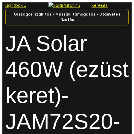
Lightbox
Főmenü
Keresés
0
Kosár
JA Solar
460W (ezüst
keret)-
JAM72S20-