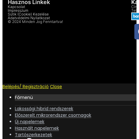
Hasznos Linkek
Ka
Kapcsolat
Cím:
Impresszum
Tel
Sütik (cookie) Kezelése
Adatvédelmi Nyilatkozat
© 2024 Minden Jog Fenntartva!
Belépés/ Regisztráció
Close
Főmenü
Lakossági hibrid rendszerek
Előszerelt mikrorendszer csomagok
Új napelemek
Használt napelemek
Tartószerkezetek