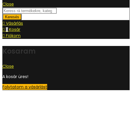
Close
Keresés
Vásárlás
Kosár
0
Fiókom
Kosaram
Close
A kosár üres!
Folytatom a vásárlást