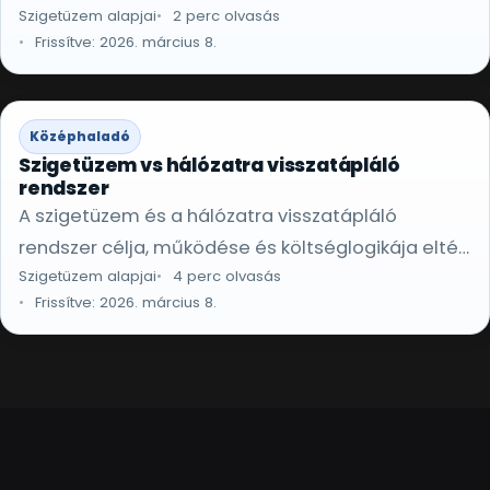
Szigetüzem alapjai
2 perc olvasás
az akkumulátor kapacitásától függ.
Frissítve: 2026. március 8.
Középhaladó
Szigetüzem vs hálózatra visszatápláló
rendszer
A szigetüzem és a hálózatra visszatápláló
rendszer célja, működése és költséglogikája eltér:
Szigetüzem alapjai
4 perc olvasás
a jó döntés az igényektől függ.
Frissítve: 2026. március 8.