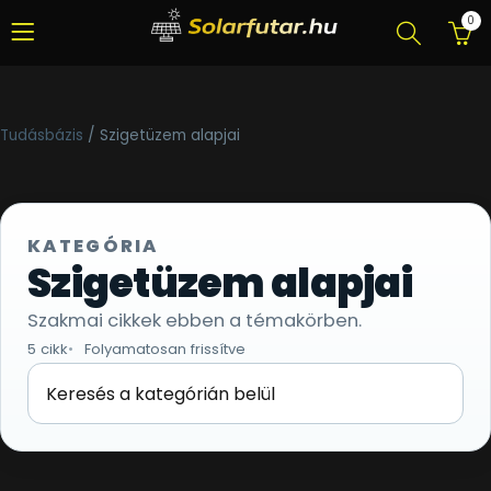
0
Tudásbázis
/
Szigetüzem alapjai
KATEGÓRIA
Szigetüzem alapjai
Szakmai cikkek ebben a témakörben.
5 cikk
Folyamatosan frissítve