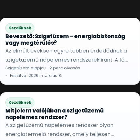
Kezdőknek
Bevezető: Szigetüzem – energiabiztonság
vagy megtérülés?
Az elmúlt években egyre többen érdeklődnek a
szigetüzemű napelemes rendszerek iránt. A fő
Szigetüzem alapjai
2 perc olvasás
kérdés: energiabiztonság vagy gyors megtérülés?
Frissítve: 2026. március 8.
Kezdőknek
Mit jelent valójában a szigetüzemű
napelemes rendszer?
A szigetüzemű napelemes rendszer olyan
energiatermelő rendszer, amely teljesen