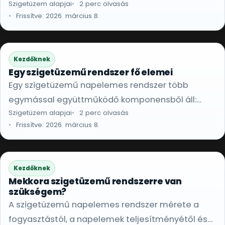
Szigetüzem alapjai
2 perc olvasás
független az áramszolgáltató hálózatától.
Frissítve: 2026. március 8.
Kezdőknek
Egy szigetüzemű rendszer fő elemei
Egy szigetüzemű napelemes rendszer több
egymással együttműködő komponensből áll:
Szigetüzem alapjai
2 perc olvasás
napelemek, inverter, akkumulátor és
Frissítve: 2026. március 8.
vezérlőelemek.
Kezdőknek
Mekkora szigetüzemű rendszerre van
szükségem?
A szigetüzemű napelemes rendszer mérete a
fogyasztástól, a napelemek teljesítményétől és